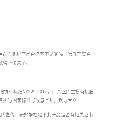
目前
有机肥
产品合格率不足80%，远低于复合
就得不偿失了。
行标准NY525-2012，而真正的生物有机肥
的，或者执行国家标准号故意写错，误导大众；
似的宣传，最好能检验下此产品是否有相关证书