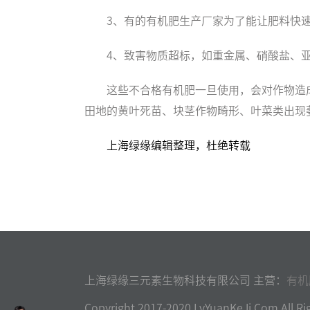
3、有的有机肥生产厂家为了能让肥料快
4、致害物质超标，如重金属、硝酸盐、
这些不合格有机肥一旦使用，会对作物造
田地的黄叶死苗、块茎作物畸形、叶菜类出现
上海绿缘编辑整理，杜绝转载
上海绿缘三元素生物科技有限公司 主营：
有机
Copyright 2017-2020 LvYuanKeJi.Com Al