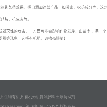
速达到某些效果，擅自添加违禁产品，如激素、农药成分等，这
亚硝胺、抗生素等。
成毁灭性的危害，一方面可能会影响作物发芽、出苗率 ，另一
萎蔫等现象。选择有机肥，请擦亮眼睛！
肥
生物有机肥 有机无机复混肥料 土壤调理剂
l Rights Reserved 沪ICP备18004535号 版权所有