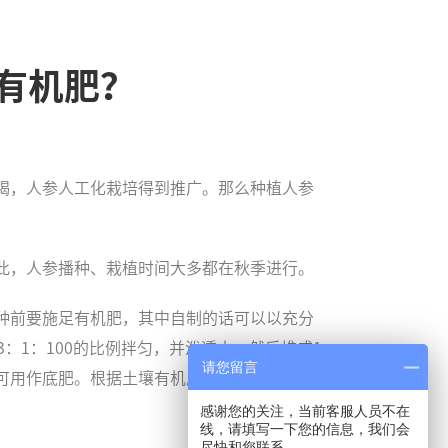
有机肥？
竭，人参人工化栽培得到推广。那么种植人参
此，人参播种、栽植时间大多都在秋季进行。
种前要施足有机肥，其中自制的话可以以充分
：1：100的比例拌匀，并泼透水，然后堆成1
请您留言
可用作底肥。根据土壤有机质含量情况，亩施4
感谢您的关注，当前客服人员不在
线，请填写一下您的信息，我们会
尽快和您联系。