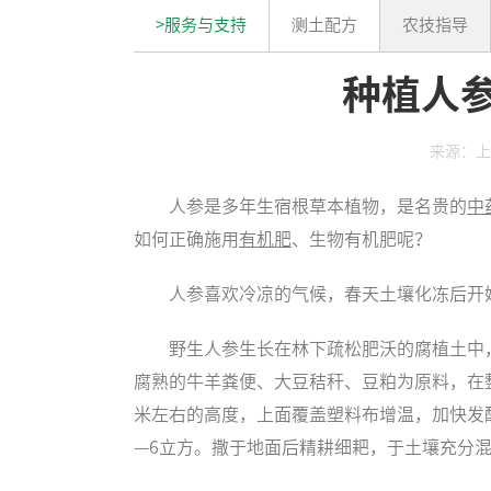
>服务与支持
测土配方
农技指导
种植人
来源：上
人参是多年生宿根草本植物，是名贵的
中
如何正确施用
有机肥
、
生物有机肥
呢？
人参喜欢冷凉的气候，春天土壤化冻后开
野生人参生长在林下疏松肥沃的腐植土中
腐熟的牛羊粪便、大豆秸秆、豆粕为原料，在整
米左右的高度，上面覆盖塑料布增温，加快发
—6立方。撒于地面后精耕细耙，于土壤充分