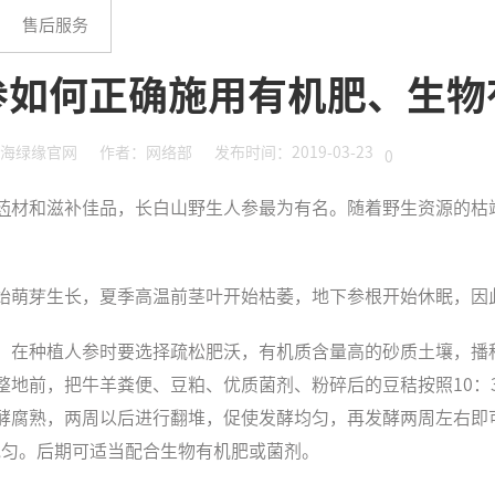
售后服务
参如何正确施用有机肥、生物
海绿缘官网
作者：网络部
发布时间：2019-03-23
0
药
材和滋补佳品，长白山野生人参最为有名。随着野生资源的枯
始萌芽生长，夏季高温前茎叶开始枯萎，地下参根开始休眠，因
，在种植人参时要选择疏松肥沃，有机质含量高的砂质土壤，播
地前，把牛羊粪便、豆粕、优质菌剂、粉碎后的豆秸按照10：3
酵腐熟，两周以后进行翻堆，促使发酵均匀，再发酵两周左右即
混匀。后期可适当配合生物有机肥或菌剂。