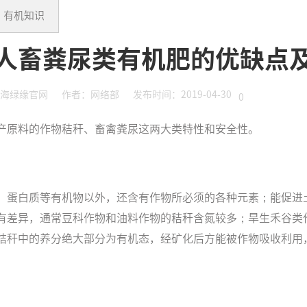
有机知识
人畜粪尿类有机肥的优缺点
海绿缘官网
作者：网络部
发布时间：2019-04-30
0
产原料的作物秸秆、畜禽粪尿这两大类特性和安全性。
、蛋白质等有机物以外，还含有作物所必须的各种元素；能促进
有差异，通常豆科作物和油料作物的秸秆含氮较多；旱生禾谷类
秸秆中的养分绝大部分为有机态，经矿化后方能被作物吸收利用