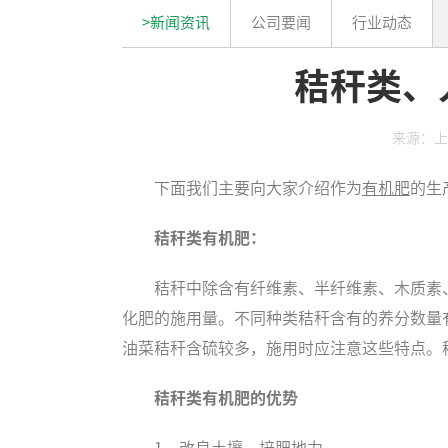
>新闻资讯
公司要闻
行业动态
秸秆类、
来源：上
下面我们主要向大家介绍作为
有机肥
的生
秸秆类有机肥：
秸秆中除含有纤维素、半纤维素、木质素
化肥的施用量。不同种类秸秆含有的养分数量
油菜秸秆含硫较多，施用时应注意这些特点。
秸秆类有机肥的
优势
1、改良土壤、培肥地力