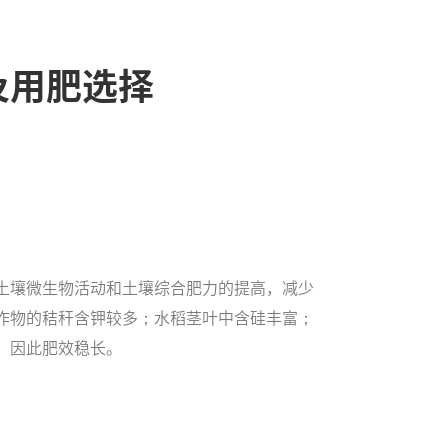
及用肥选择
土壤微生物活动和土壤综合肥力的提高，减少
作物的秸秆含钾较多；水稻茎叶中含硅丰富；
，因此肥效稳长。