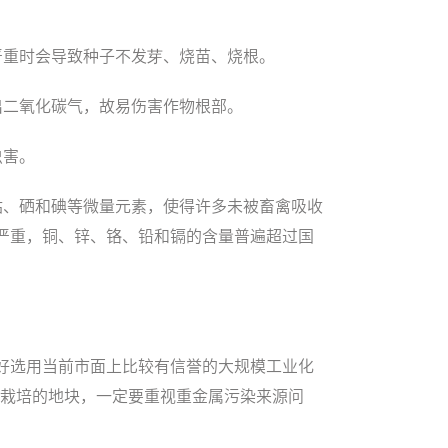
严重时会导致种子不发芽、烧苗、烧根。
出二氧化碳气，故易伤害作物根部。
虫害。
钴、硒和碘等微量元素，使得许多未被畜禽吸收
严重，铜、锌、铬、铅和镉的含量普遍超过国
好选用当前市面上比较有信誉的大规模工业化
害栽培的地块，一定要重视重金属污染来源问