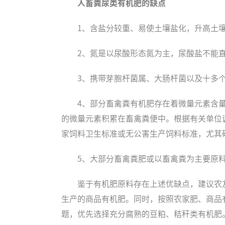
人畜粪尿类有机肥的缺点
1、含盐分较重、易使土壤盐化，升高土
2、氮是以尿酸形态氮为主，尿酸盐不能
3、携带芽胞杆菌属、大肠杆菌以及十多
4、部分畜禽粪有机肥存在着微量元素含
的微量元素积累在畜禽粪便中。根据有关单位
家饲料卫生标准或无公害生产饲料标准，尤其
5、大部分畜禽粪肥或以畜禽粪为主要原
鉴于有机肥原料存在上述优缺点，建议农
生产的商品有机肥。同时，按照农家肥、商品
题，优先选择充分腐熟的豆粕、秸秆类有机肥