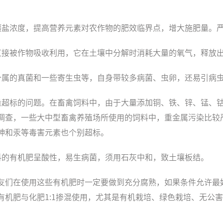
壤盐浓度，提高营养元素对农作物的肥效临界点，增大施肥量。
直接被作物吸收利用，它在土壤中分解时消耗大量的氧气，释放
个属的真菌和一些寄生虫等，自身带较多病菌、虫卵，还易引病
量超标的问题。在畜禽饲料中，由于大量添加铜、铁、锌、锰、
调查，一些大中型畜禽养殖场所使用的饲料中，重金属污染比较
砷和汞等毒害元素也个别超标。
料的有机肥呈酸性，易生病菌，须用石灰中和，致土壤板结。
友们在使用这些有机肥时一定要做到充分腐熟，如果条件允许最
有机肥与化肥1:1掺混使用，尤其是有机栽培、绿色栽培、无公
。