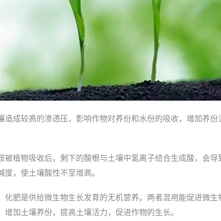
壤造成较高的渗透压，影响作物对养份和水份的吸收，增加养份
铵被植物吸收后，剩下的酸根与土壤中氢离子结合生成酸，会导
碱度，使土壤酸性不至增高。
，化肥是供给微生物生长发育的无机营养。两者混用能促进微生
，增加土壤养份，提高土壤活力，促进作物的生长。