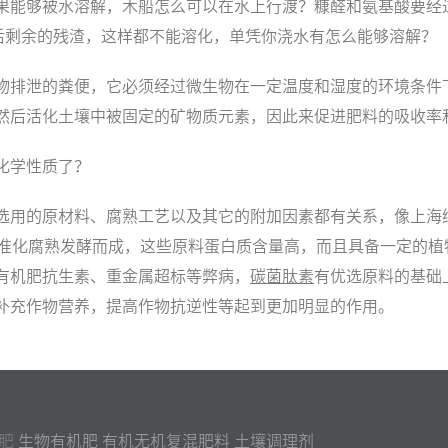
果能够被水溶解，木船怎么可以在水上行渡？糠醛和氨基酸要经
煮后剩余的残渣，这样都不能溶化，单凭你浇水有怎么能够溶解？
物排泄的粪便，它必须经过微生物在一定温度和湿度的环境条件
然后活化土壤中被固定的矿物质元素，因此来促进肥料的吸收率
化学性质了？
选用的原材料、腐熟工艺以及其它的附加因素都有关系，像上海
标准化腐熟发酵而成，这些原料蛋白质含量高，而且具备一定的
有机肥抗生素、重金属超标等弊病，
碳菌肽素
有优选原料的基础
补充作物营养，提高作物抗逆性等起到更加明显的作用。
肥
生物有机肥 有机无机复混肥料 土壤调理剂