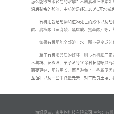
怎么能够被水轻易的溶解？木质素和纤维素如
温后剩余的残渣，
中药
渣是经过100℃开水
有机肥就是动物和植物死亡的残体以及动
酸、腐植酸（黄腐酸、黑腐酸、氨基酸）等，
如果有机肥能全部溶于水，那不是变成纯
至于有机肥品质的好坏，则与有机肥厂家
木薯粉、花椒渣、栗子渣等10余种植物原料
面要更好，肥效更长，而且避免了一些粪便类
益菌种以及一些中微量元素，对于改良土壤、
上海绿缘三元素生物科技有限公司 主营：
有机