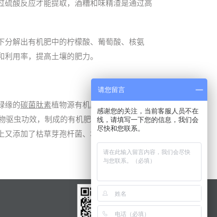
过硫酸反应才能提取，酒糟和味精渣是通过高
下分解出有机肥中的柠檬酸、葡萄酸、核氨
和利用率，提高土壤的肥力。
请您留言
绿缘的
碳菌肽素
植物源有机肥，选用芝麻饼、
感谢您的关注，当前客服人员不在
植物驱虫功效，制成的有机肥相对营养成分各方
线，请填写一下您的信息，我们会
尽快和您联系。
上又添加了枯草芽孢杆菌、地衣芽孢杆菌等有