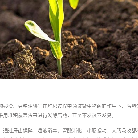
物残渣、豆粕油饼等在堆积过程中通过微生物菌的作用下，腐熟
采用堆积覆盖法来进行发酵腐熟，直至不发热不发臭。
，通过牙齿揉碎，唾液消毒，胃酸消化，小肠蠕动，大肠吸收都