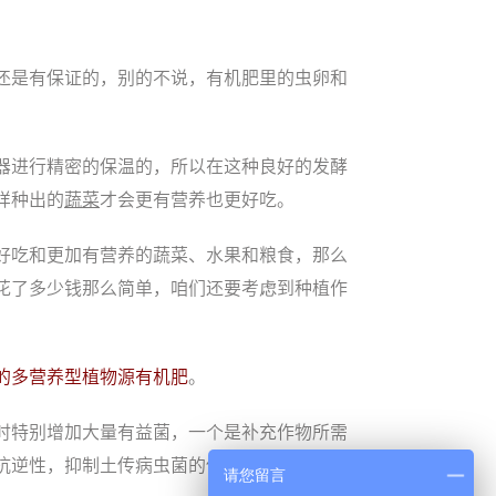
还是有保证的，别的不说，有机肥里的虫卵和
器进行精密的保温的，所以在这种良好的发酵
样种出的
蔬菜
才会更有营养也更好吃。
好吃和更加有营养的蔬菜、水果和粮食，那么
花了多少钱那么简单，咱们还要考虑到种植作
的多营养型植物源有机肥
。
时特别增加大量有益菌，一个是补充作物所需
抗逆性，抑制土传病虫菌的侵害，提高作物产
请您留言