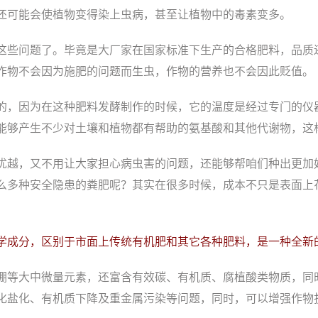
还可能会使植物变得染上虫病，甚至让植物中的毒素变多。
这些问题了。毕竟是大厂家在国家标准下生产的合格肥料，品质
作物不会因为施肥的问题而生虫，作物的营养也不会因此贬值。
的，因为在这种肥料发酵制作的时候，它的温度是经过专门的仪
能够产生不少对土壤和植物都有帮助的氨基酸和其他代谢物，这
优越，又不用让大家担心病虫害的问题，还能够帮咱们种出更加
么多种安全隐患的粪肥呢？其实在很多时候，成本不只是表面上
学成分，区别于市面上传统
有机肥
和其它各种肥料，是一种全新
硼等大中微量元素，还富含有效碳、有机质、腐植酸类物质，同
化盐化、有机质下降及重金属污染等问题，同时，可以增强作物