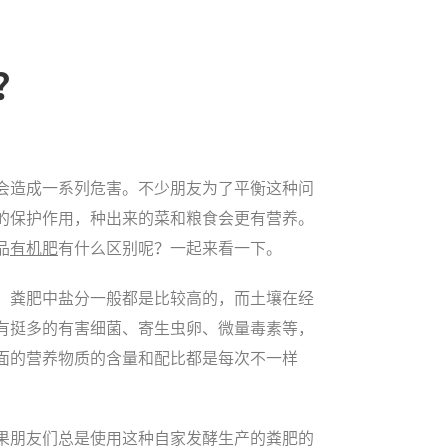
？
会造成一系列危害。不少朋友为了平衡这种问
的保护作用，种出来的菜和粮食会更有营养。
品
有机肥
有什么区别呢？一起来看一下。
，粪肥中盐分一般都是比较高的，而土壤在经
有挺多的有害细菌、寄生虫卵、微量毒素等，
面的营养物质的含量和配比都是每次不一样
果朋友们总是使用这种自家发酵生产的粪肥的