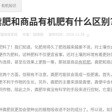
有机知识
粪肥和商品有机肥有什么区别
海绿缘官网
作者：网络部
发布时间：2018-11-16
0
肥料了！我们知道，化肥用得久了肥效越来越差不说，对土壤也
便作为肥料，这种肥料不仅便宜省事，还对土壤的环境有着更好
为选择，甚至在效果上更胜一筹，那就是商品
有机肥
。粪肥和商
这两个方面，但稍有不注意，粪肥可能就会造成一些肥害。首先
更不利于作物的生长，另外，粪肥的主要来源是粪便，粪便中含
到作物，除此之外，粪肥毕竟没有科学的手段来进行控制，它里
种粪肥就更加会使种出的植物吸收进不好的成分了。所以说，如