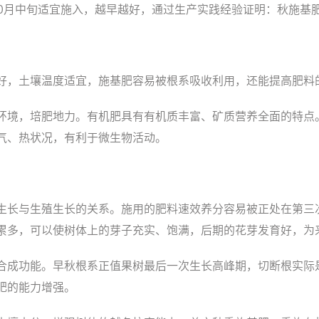
10月中旬适宜施入，越早越好，通过生产实践经验证明：秋施基
好，土壤温度适宜，施基肥容易被根系吸收利用，还能提高肥料
环境，培肥地力。有机肥具有有机质丰富、矿质营养全面的特点
气、热状况，有利于微生物活动。
生长与生殖生长的关系。施用的肥料速效养分容易被正处在第三
累多，可以使树体上的芽子充实、饱满，后期的花芽发育好，为
合成功能。早秋根系正值果树最后一次生长高峰期，切断根实际
肥的能力增强。