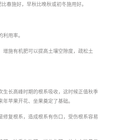
肥比春施好，早秋比晚秋或初冬施用好。
的利用率。
。增施有机肥可以提高土壤空隙度，疏松土
次生长高峰时期的根系吸收，这时候正值秋季
来年苹果开花、坐果奠定了基础。
是修复根系，造成根系有伤口，受伤根系容易