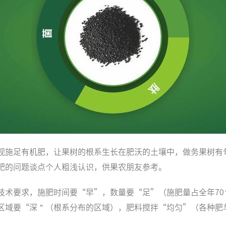
视施足有机肥，让果树的根系生长在肥沃的土壤中，做务果树有
肥的问题谈点个人粗浅认识，供果农朋友参考。
技术要求，施肥时间要“早”，数量要“足”（施肥量占全年7
区域要“深＂（根系分布的区域），肥料搅拌“均匀”（各种肥