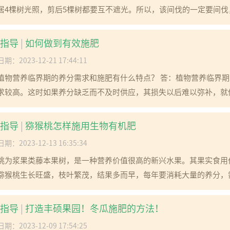
居4棵树光照，剪后5棵树都要互不遮光。所以，该间伐的一定要间伐，
指导
|
如何做到有效施肥
期：2023-12-21 17:44:11
植物营养临界期的养分需求和施肥有什么特点？ 答：植物营养临界
求较高。这时如果养分缺乏而不及时供应，其损失以后难以弥补，就像
指导
|
猕猴桃怎样施用生物有机肥
期：2023-12-13 16:35:34
桃为浆果类藤本果树，是一种营养价值很高的新兴水果。其果实食用
猕猴桃生长旺盛，枝叶繁茂，结果多而早，每年要消耗大量的养分，需
指导
|
打造丰硕果园！冬瓜施肥的方法！
期：2023-12-09 17:54:25