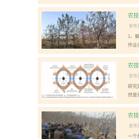
农技
发布日
1、
作业
农技
发布日
研究
然是
农技
发布日
一个