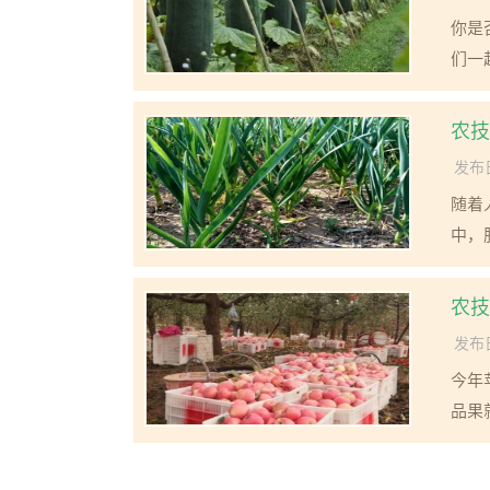
你是
们一
农技
发布日
随着
中，
农技
发布日
今年
品果