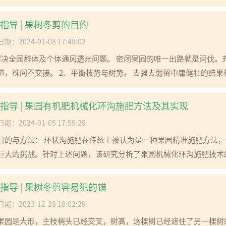
指导
|
果树冬剪的目的
期：2024-01-08 17:48:02
解决全园群体及个体通风透光问题。 密闭果园的唯一出路就是间伐。充
道，株间不交接。 2、平衡枝势与树势。 去强去弱留中庸健壮的结果枝
指导
|
果园有机肥机械化环沟施肥方法及其实现
期：2024-01-05 17:59:29
目的与方法： 环状沟施肥在传统上被认为是一种果园精准施肥方法
巨大的挑战。针对上述问题，该研究分析了果园机械化环沟施肥技术的
指导
|
果树冬剪容易犯的错
期：2023-12-28 18:02:29
果园是大形，主枝梢头已经交叉，树高，这棵树已经遮住了另一棵树