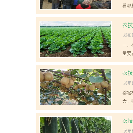
看邻
农技
发布日
一、
量要
农技
发布日
猕猴
大。
农技
发布日