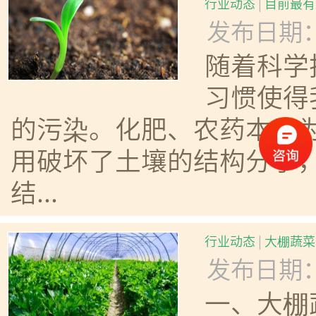
行业动态
|
目前最有
发布日期：20
随着科学
习惯使得
的污染。化肥、农药本是
用破坏了土壤的结构分子
结...
行业动态
|
大棚蔬菜
发布日期：20
一、大棚