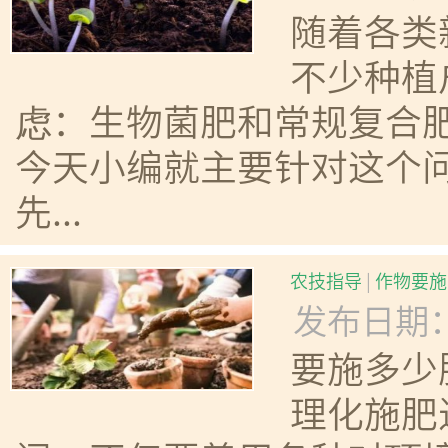
随着各类
不少种植
虑：生物菌肥和常规复合
今天小编就主要针对这个问
先...
农技指导
|
作物要施
发布日期：20
要施多少
理化施肥