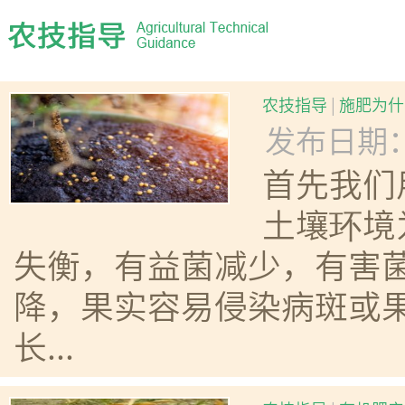
农技指导
|
施肥为什
发布日期：20
首先我们
土壤环境
失衡，有益菌减少，有害
降，果实容易侵染病斑或果
长...