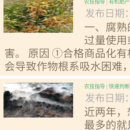
农技指导
|
有机肥产
发布日期：20
一、腐熟
过量使用
害。 原因 ①合格商品化
会导致作物根系吸水困难，
农技指导
|
快速判断
发布日期：20
近两年，
最多的就