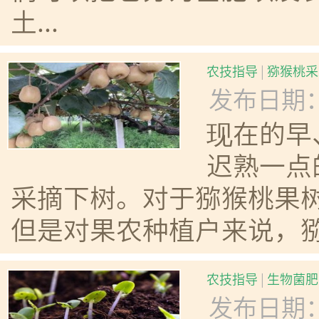
土...
农技指导
|
猕猴桃采
发布日期：20
现在的早
迟熟一点
采摘下树。对于猕猴桃果
但是对果农种植户来说，猕
农技指导
|
生物菌肥
发布日期：20