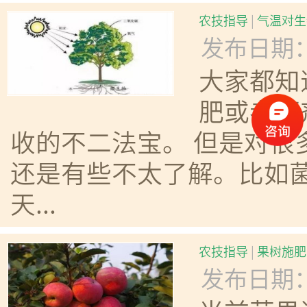
农技指导
|
气温对生
发布日期：20
大家都知
肥或者菌
收的不二法宝。 但是对很
还是有些不太了解。比如
天...
农技指导
|
果树施肥
发布日期：20