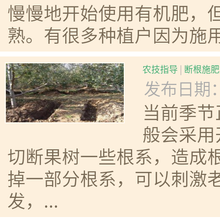
慢慢地开始使用有机肥，
熟。有很多种植户因为施用
农技指导
|
断根施肥
发布日期：20
当前季节
般会采用
切断果树一些根系，造成根
掉一部分根系，可以刺激
发，...