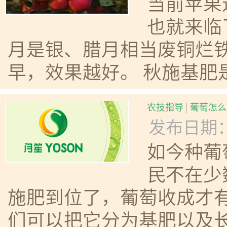
当前苹果
也就来临
月是银、腊月相当废铜烂
早，效果越好。 秋施基肥
农技指导
|
葡萄怎么
发布日期：20
如今种葡
民不在少
施肥到位了，葡萄收成才
们可以把它分为基肥以及