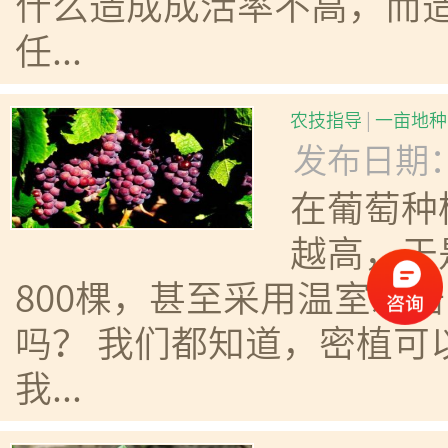
什么造成成活率不高，而
任...
农技指导
|
一亩地种
发布日期：20
在葡萄种
越高，于
800棵，甚至采用温室栽
吗？ 我们都知道，密植可
我...