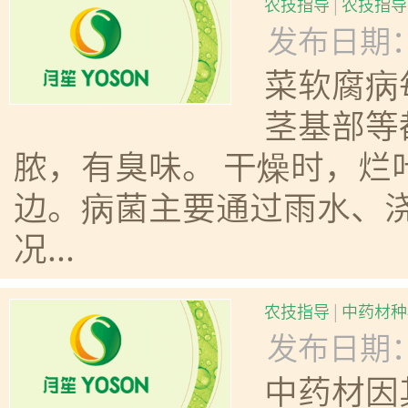
农技指导
|
农技指导
发布日期：20
菜软腐病
茎基部等
脓，有臭味。 干燥时，烂
边。病菌主要通过雨水、
况...
农技指导
|
中药材种
发布日期：20
中药材因