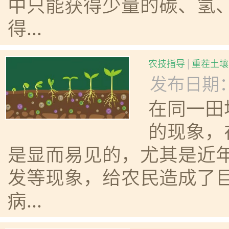
中只能获得少量的碳、氢
得...
农技指导
|
重茬土壤
发布日期：20
在同一田
的现象，
是显而易见的，尤其是近
发等现象，给农民造成了
病...