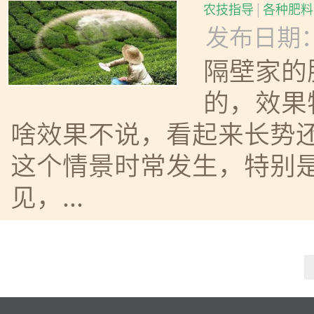
农技指导
|
各种肥料
发布日期：20
隔壁家的
的，效果
啥效果不说，看起来长势
这个情景时常发生，特别
见，...