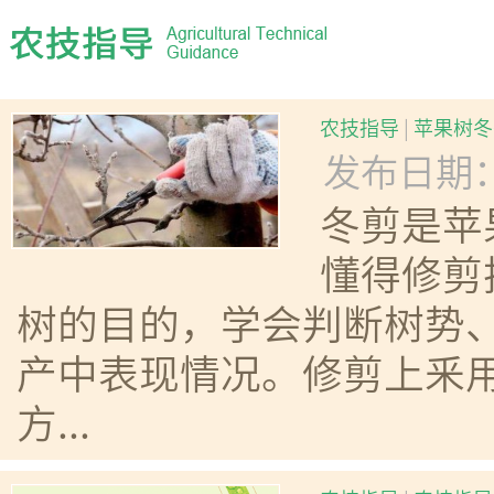
农技指导
|
苹果树冬
发布日期：20
冬剪是苹
懂得修剪
树的目的，学会判断树势
产中表现情况。修剪上釆
方...