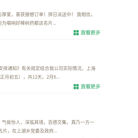
厚爱，喜获振憾订单！择日派送中！ 我相信，
唱响好樟树药都这名片...
假日安排通知》有关规定结合我公司实际情况，上海
月初五），共12天，2月6...
，气侯怡人，深临其境，百感交集，真乃一方一
片，在上湖乡党委及政府...