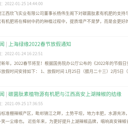
022-01-25 14:44:00
谢江西欣飞实业有限公司董事长杨伟生阁下对碳菌肽素有机肥的支持与
素有机肥将在樟树中药的种植过程中，提质增产不是梦，而是会更好的为
闻
|
上海绿缘2022春节放假通知
022-01-24 16:22:51
贺新年，2022春节将至！根据国务院办公厅公布的《2022年的节
放假时间安排如下： 1、放假时间 1月25日（腊月二十三）2月5日（正
闻
|
碳菌肽素植物源有机肥与江西高安上湖辣椒的结缘
021-09-25 17:36:55
亩标准棚辣椒产区，毗邻锦江之畔，土势平坦，地力丰肥，水源充沛
一笑一尘缘也。 近些年来，为更好提升上湖辣椒品牌，唱响高安辣椒名