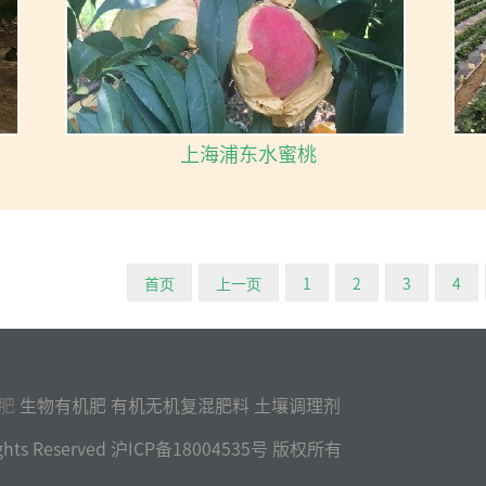
上海浦东水蜜桃
首页
上一页
1
2
3
4
肥
生物有机肥 有机无机复混肥料 土壤调理剂
l Rights Reserved 沪ICP备18004535号 版权所有