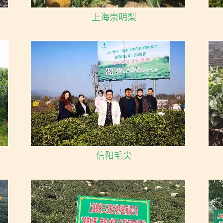
上海崇明梨
信阳毛尖