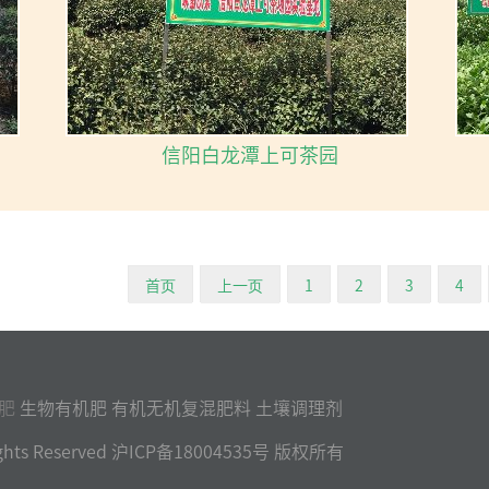
信阳白龙潭上可茶园
首页
上一页
1
2
3
4
肥
生物有机肥 有机无机复混肥料 土壤调理剂
l Rights Reserved 沪ICP备18004535号 版权所有