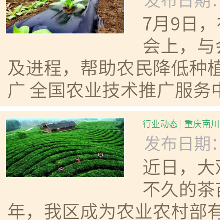
7月9日
会上，与
及进程，帮助农民降低种植
广 全国农业技术推广服务
行业动态
|
重庆南川
发布日期：20
近日，大
不久的茶苗
年，我区成为农业农村部有