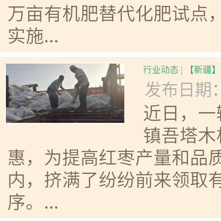
万亩有机肥替代化肥试点，
实施...
行业动态
|
【新疆】
发布日期：20
近日，一
镇吾塔木
惠，为提高红枣产量和品质
内，挤满了纷纷前来领取
序。...