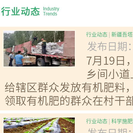
行业动态
|
新疆吾塔
发布日期：20
7月19
乡间小道
给辖区群众发放有机肥料
领取有机肥的群众在村干部
行业动态
|
科学施肥
发布日期：20