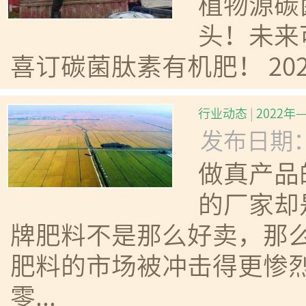
植物源碳
头！未来
喜订碳菌肽素有机肥！ 2022.6.
行业动态
|
2022
发布日期：20
做真产品
的厂家却
牌肥料不是那么好卖，那么
肥料的市场被冲击得更惨烈
零...