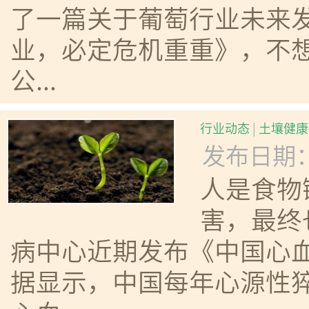
了一篇关于葡萄行业未来
业，必定危机重重》，不想
公...
行业动态
|
土壤健康
发布日期：20
人是食物
害，最终
病中心近期发布《中国心血
据显示，中国每年心源性猝