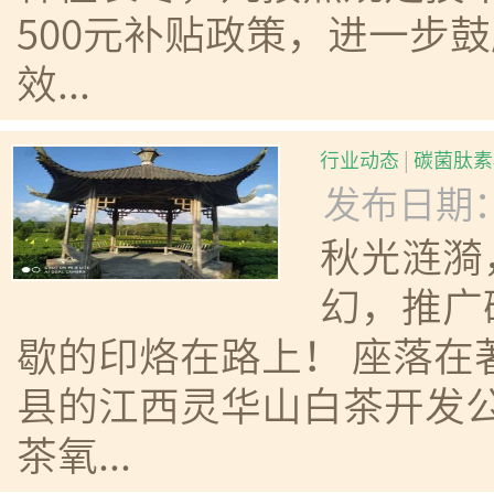
500元补贴政策，进一步
效...
行业动态
|
碳菌肽素
发布日期：20
秋光涟漪
幻，推广
歇的印烙在路上！ 座落在
县的江西灵华山白茶开发公
茶氧...