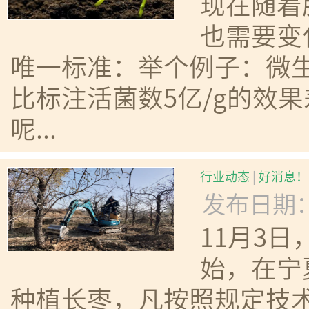
现在随着
也需要变
唯一标准：举个例子：微生
比标注活菌数5亿/g的效
呢...
行业动态
|
好消息！
发布日期：20
11月3
始，在宁
种植长枣，凡按照规定技