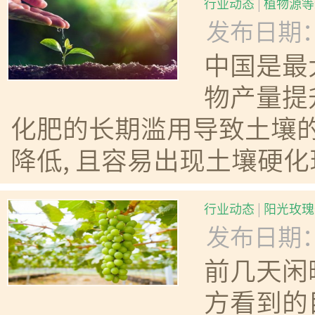
行业动态
|
植物源等
发布日期：20
中国是最
物产量提
化肥的长期滥用导致土壤
降低, 且容易出现土壤硬化现
行业动态
|
阳光玫瑰
发布日期：20
前几天闲
方看到的