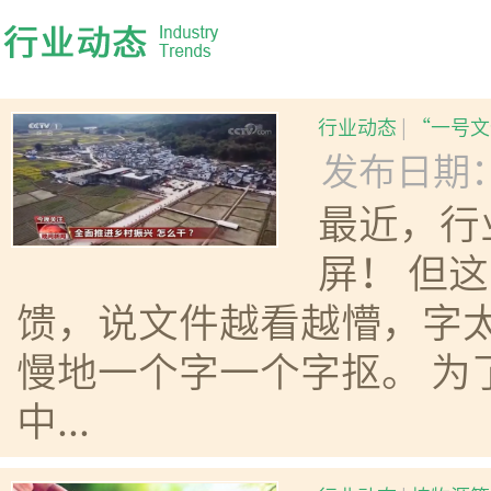
行业动态
|
“一号文
发布日期：20
最近，行
屏！ 但
馈，说文件越看越懵，字
慢地一个字一个字抠。 为
中...