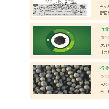
有机
酵菌
行业
发布日
这几
让果
行业
发布日
已经
菌。