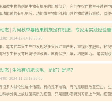
肥和微生物菌剂是生物有机肥的组成部分，它们在农作物生长过程中
和功能菌的有机肥后，功能微生物能够利用营养物质进行繁殖，以便有
动态
|
为何秋季要给果树施足有机肥，专家用实践经验告
期：2024-12-14 18:33:20
年，笔者在苹果生产中发现好多果园注重产出，重视化学肥料，轻视
树根系生长发育环境得到改善，就得保护土壤，培肥地力。 笔者对永寿
动态
|
生物有机肥长毛，是好？是坏？
期：2024-11-23 17:26:05
有很多人讨论过这个话题，有的是不准确，有的是明显故意歪曲。 
在科学分类上放线菌实质为细菌，只是因形态特别习惯上单列。细菌没